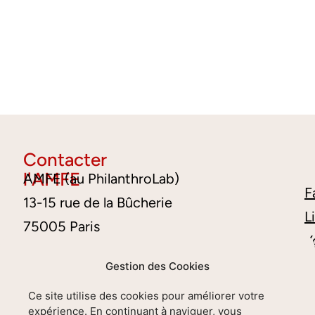
Contacter
l'AMFE
AMFE (au PhilanthroLab)
F
13-15 rue de la Bûcherie
L
75005 Paris
Y
contact@amfe.fr
Gestion des Cookies
06 38 74 78 11
Ce site utilise des cookies pour améliorer votre
S’informer sur les temps forts de
expérience. En continuant à naviguer, vous