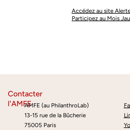
Accédez au site Alert
Participez au Mois Ja
Contacter
l'AMFE
AMFE (au PhilanthroLab)
F
13-15 rue de la Bûcherie
Li
75005 Paris
Y