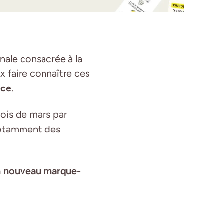
onale consacrée à la
ux faire connaître ces
oce
.
ois de mars par
 notamment des
n nouveau marque-