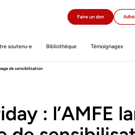
Faire un don
Adhé
tre soutenu·e
Bibliothèque
Témoignages
page de sensibilisation
riday : l’AMFE l
de sensibilisa