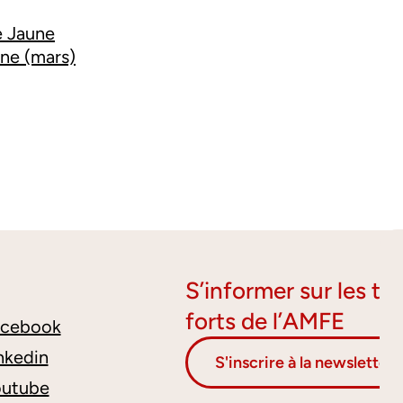
e Jaune
une (mars)
S’informer sur les t
forts de l’AMFE
acebook
nkedin
S'inscrire à la newsletter
outube