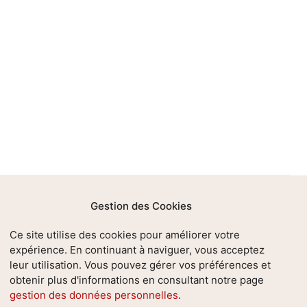
Gestion des Cookies
emps
Soutenir l’AMFE en
Ce site utilise des cookies pour améliorer votre
faisant un don
expérience. En continuant à naviguer, vous acceptez
leur utilisation. Vous pouvez gérer vos préférences et
Faire un don
obtenir plus d'informations en consultant notre page
gestion des données personnelles
.