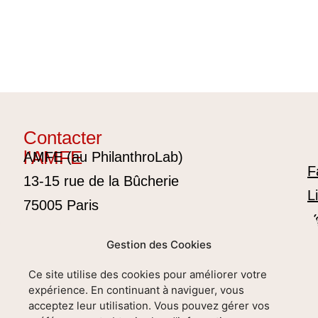
Contacter
l'AMFE
AMFE (au PhilanthroLab)
F
13-15 rue de la Bûcherie
L
75005 Paris
Y
contact@amfe.fr
Gestion des Cookies
06 38 74 78 11
Ce site utilise des cookies pour améliorer votre
S’informer sur les temps forts de
expérience. En continuant à naviguer, vous
l’AMFE
acceptez leur utilisation. Vous pouvez gérer vos